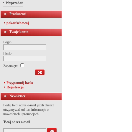
Wyprzedaż
Producenci
pokaż/schowaj
Twoje konto
Login
Hasło
Zapamiętaj
Przypomnij hasło
Rejestracja
Newsletter
Podaj twój adres e-mail jeżeli chcesz
otrzymywać od nas informacje o
nowościach i promocjach
Twój adres e-mail