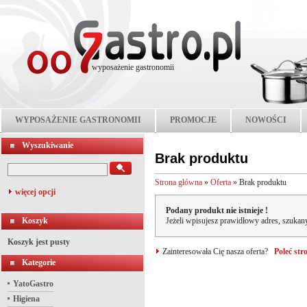
wyposażenie gastronomii
WYPOSAŻENIE GASTRONOMII
PROMOCJE
NOWOŚCI
Wyszukiwanie
Brak produktu
Strona główna
»
Oferta
»
Brak produktu
więcej opcji
Podany produkt nie istnieje !
Koszyk
Jeżeli wpisujesz prawidłowy adres, szukany
Koszyk jest pusty
Zainteresowała Cię nasza oferta?
Poleć st
Kategorie
YatoGastro
Higiena