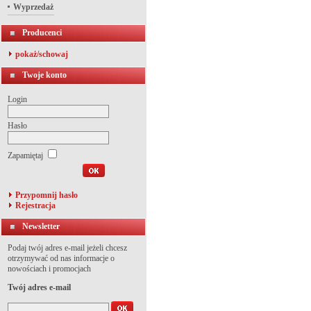
Wyprzedaż
Producenci
pokaż/schowaj
Twoje konto
Login
Hasło
Zapamiętaj
Przypomnij hasło
Rejestracja
Newsletter
Podaj twój adres e-mail jeżeli chcesz
otrzymywać od nas informacje o
nowościach i promocjach
Twój adres e-mail