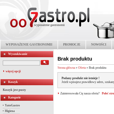
wyposażenie gastronomii
WYPOSAŻENIE GASTRONOMII
PROMOCJE
NOWOŚCI
Wyszukiwanie
Brak produktu
Strona główna
»
Oferta
»
Brak produktu
więcej opcji
Podany produkt nie istnieje !
Koszyk
Jeżeli wpisujesz prawidłowy adres, szukany
Koszyk jest pusty
Zainteresowała Cię nasza oferta?
Poleć st
Kategorie
YatoGastro
Higiena