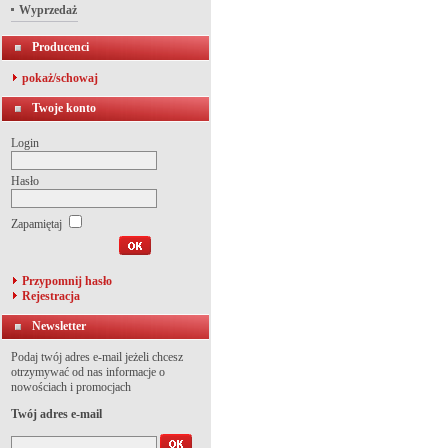
Wyprzedaż
Producenci
pokaż/schowaj
Twoje konto
Login
Hasło
Zapamiętaj
Przypomnij hasło
Rejestracja
Newsletter
Podaj twój adres e-mail jeżeli chcesz
otrzymywać od nas informacje o
nowościach i promocjach
Twój adres e-mail