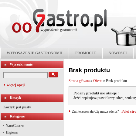
wyposażenie gastronomii
WYPOSAŻENIE GASTRONOMII
PROMOCJE
NOWOŚCI
Wyszukiwanie
Brak produktu
Strona główna
»
Oferta
»
Brak produktu
więcej opcji
Podany produkt nie istnieje !
Koszyk
Jeżeli wpisujesz prawidłowy adres, szukany
Koszyk jest pusty
Zainteresowała Cię nasza oferta?
Poleć st
Kategorie
YatoGastro
Higiena