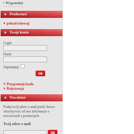
Wyprzedaż
Producenci
pokaż/schowaj
Twoje konto
Login
Hasło
Zapamiętaj
Przypomnij hasło
Rejestracja
Newsletter
Podaj twój adres e-mail jeżeli chcesz
otrzymywać od nas informacje o
nowościach i promocjach
Twój adres e-mail