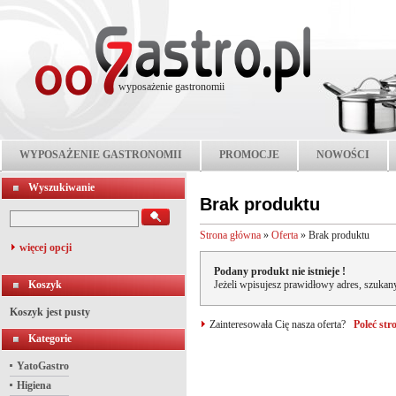
wyposażenie gastronomii
WYPOSAŻENIE GASTRONOMII
PROMOCJE
NOWOŚCI
Wyszukiwanie
Brak produktu
Strona główna
»
Oferta
»
Brak produktu
więcej opcji
Podany produkt nie istnieje !
Koszyk
Jeżeli wpisujesz prawidłowy adres, szukany
Koszyk jest pusty
Zainteresowała Cię nasza oferta?
Poleć st
Kategorie
YatoGastro
Higiena