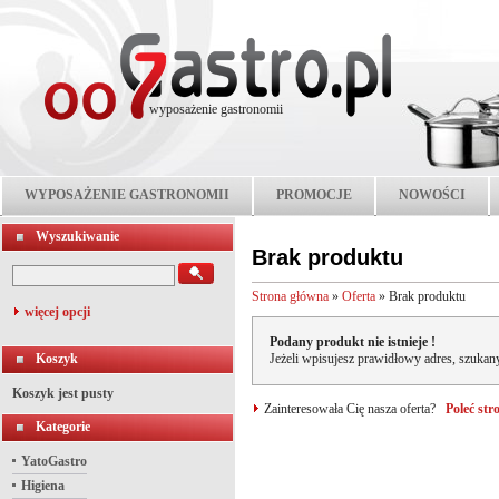
wyposażenie gastronomii
WYPOSAŻENIE GASTRONOMII
PROMOCJE
NOWOŚCI
Wyszukiwanie
Brak produktu
Strona główna
»
Oferta
»
Brak produktu
więcej opcji
Podany produkt nie istnieje !
Koszyk
Jeżeli wpisujesz prawidłowy adres, szukany
Koszyk jest pusty
Zainteresowała Cię nasza oferta?
Poleć st
Kategorie
YatoGastro
Higiena