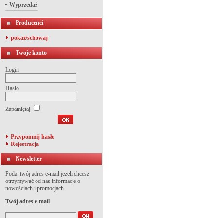
Wyprzedaż
Producenci
pokaż/schowaj
Twoje konto
Login
Hasło
Zapamiętaj
Przypomnij hasło
Rejestracja
Newsletter
Podaj twój adres e-mail jeżeli chcesz
otrzymywać od nas informacje o
nowościach i promocjach
Twój adres e-mail