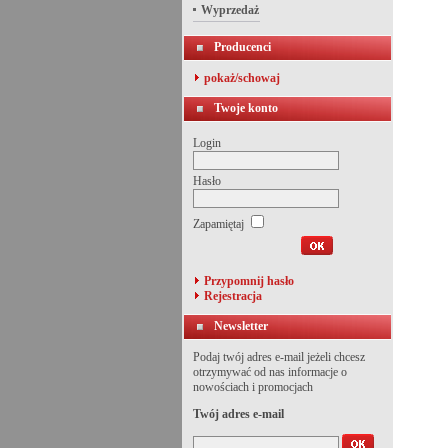
Wyprzedaż
Producenci
pokaż/schowaj
Twoje konto
Login
Hasło
Zapamiętaj
Przypomnij hasło
Rejestracja
Newsletter
Podaj twój adres e-mail jeżeli chcesz
otrzymywać od nas informacje o
nowościach i promocjach
Twój adres e-mail