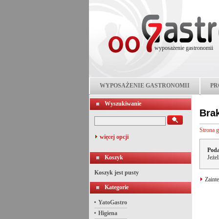
wyposażenie gastronomii
WYPOSAŻENIE GASTRONOMII
PR
Wyszukiwanie
Bra
Strona 
więcej opcji
Poda
Koszyk
Jeże
Koszyk jest pusty
Zainte
Kategorie
YatoGastro
Higiena