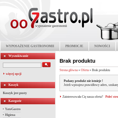
wyposażenie gastronomii
WYPOSAŻENIE GASTRONOMII
PROMOCJE
NOWOŚCI
Wyszukiwanie
Brak produktu
Strona główna
»
Oferta
»
Brak produktu
więcej opcji
Podany produkt nie istnieje !
Koszyk
Jeżeli wpisujesz prawidłowy adres, szukany
Koszyk jest pusty
Zainteresowała Cię nasza oferta?
Poleć st
Kategorie
YatoGastro
Higiena