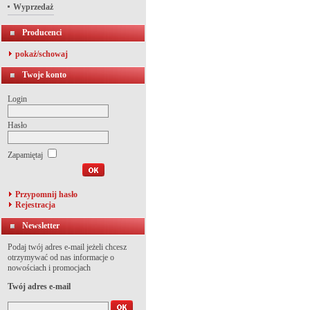
Wyprzedaż
Producenci
pokaż/schowaj
Twoje konto
Login
Hasło
Zapamiętaj
Przypomnij hasło
Rejestracja
Newsletter
Podaj twój adres e-mail jeżeli chcesz
otrzymywać od nas informacje o
nowościach i promocjach
Twój adres e-mail