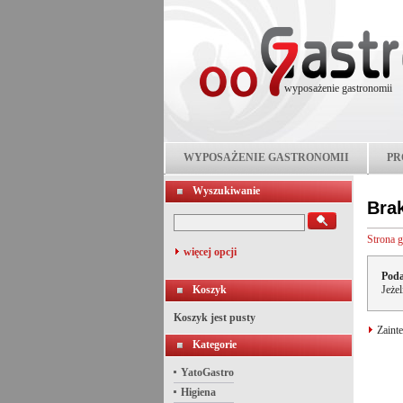
wyposażenie gastronomii
WYPOSAŻENIE GASTRONOMII
PR
Wyszukiwanie
Bra
Strona 
więcej opcji
Poda
Koszyk
Jeże
Koszyk jest pusty
Zainte
Kategorie
YatoGastro
Higiena