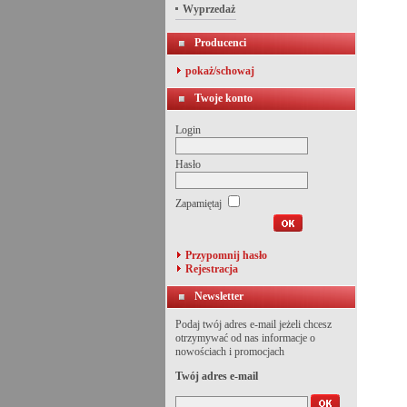
Wyprzedaż
Producenci
pokaż/schowaj
Twoje konto
Login
Hasło
Zapamiętaj
Przypomnij hasło
Rejestracja
Newsletter
Podaj twój adres e-mail jeżeli chcesz
otrzymywać od nas informacje o
nowościach i promocjach
Twój adres e-mail