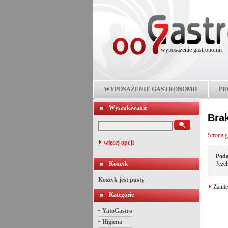
wyposażenie gastronomii
WYPOSAŻENIE GASTRONOMII
PR
Wyszukiwanie
Bra
Strona 
więcej opcji
Poda
Koszyk
Jeże
Koszyk jest pusty
Zainte
Kategorie
YatoGastro
Higiena