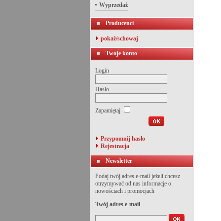
Wyprzedaż
Producenci
pokaż/schowaj
Twoje konto
Login
Hasło
Zapamiętaj
Przypomnij hasło
Rejestracja
Newsletter
Podaj twój adres e-mail jeżeli chcesz
otrzymywać od nas informacje o
nowościach i promocjach
Twój adres e-mail