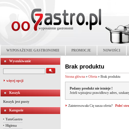
wyposażenie gastronomii
WYPOSAŻENIE GASTRONOMII
PROMOCJE
NOWOŚCI
Wyszukiwanie
Brak produktu
Strona główna
»
Oferta
»
Brak produktu
więcej opcji
Podany produkt nie istnieje !
Koszyk
Jeżeli wpisujesz prawidłowy adres, szukany
Koszyk jest pusty
Zainteresowała Cię nasza oferta?
Poleć st
Kategorie
YatoGastro
Higiena