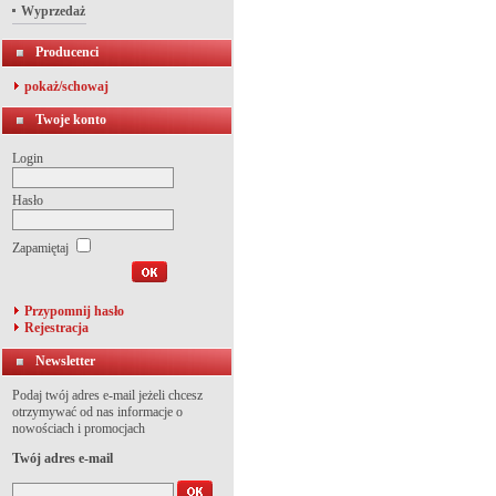
Wyprzedaż
Producenci
pokaż/schowaj
Twoje konto
Login
Hasło
Zapamiętaj
Przypomnij hasło
Rejestracja
Newsletter
Podaj twój adres e-mail jeżeli chcesz
otrzymywać od nas informacje o
nowościach i promocjach
Twój adres e-mail