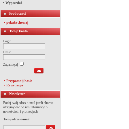
Wyprzedaż
Producenci
pokaż/schowaj
Twoje konto
Login
Hasło
Zapamiętaj
Przypomnij hasło
Rejestracja
Newsletter
Podaj twój adres e-mail jeżeli chcesz
otrzymywać od nas informacje o
nowościach i promocjach
Twój adres e-mail