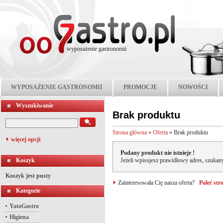
wyposażenie gastronomii
WYPOSAŻENIE GASTRONOMII
PROMOCJE
NOWOŚCI
Wyszukiwanie
Brak produktu
Strona główna
»
Oferta
»
Brak produktu
więcej opcji
Podany produkt nie istnieje !
Koszyk
Jeżeli wpisujesz prawidłowy adres, szukany
Koszyk jest pusty
Zainteresowała Cię nasza oferta?
Poleć st
Kategorie
YatoGastro
Higiena