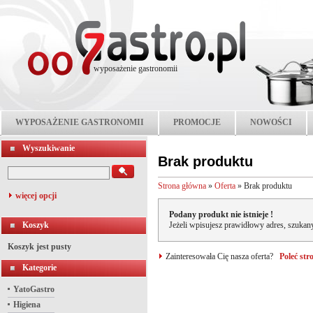
wyposażenie gastronomii
WYPOSAŻENIE GASTRONOMII
PROMOCJE
NOWOŚCI
Wyszukiwanie
Brak produktu
Strona główna
»
Oferta
»
Brak produktu
więcej opcji
Podany produkt nie istnieje !
Koszyk
Jeżeli wpisujesz prawidłowy adres, szukany
Koszyk jest pusty
Zainteresowała Cię nasza oferta?
Poleć st
Kategorie
YatoGastro
Higiena