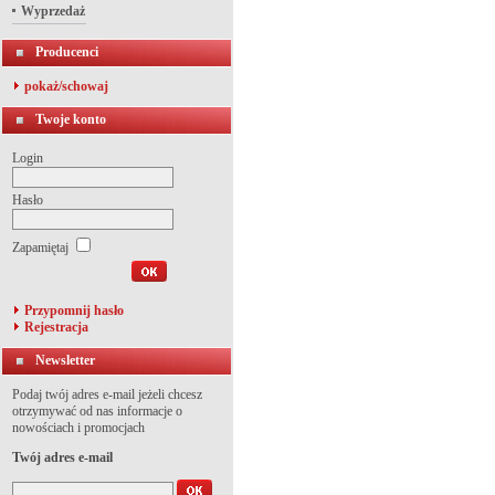
Wyprzedaż
Producenci
pokaż/schowaj
Twoje konto
Login
Hasło
Zapamiętaj
Przypomnij hasło
Rejestracja
Newsletter
Podaj twój adres e-mail jeżeli chcesz
otrzymywać od nas informacje o
nowościach i promocjach
Twój adres e-mail