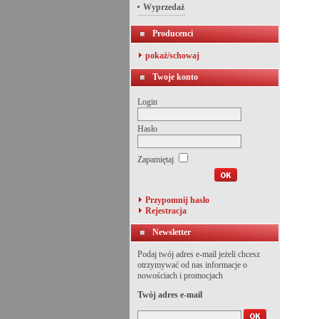
Wyprzedaż
Producenci
pokaż/schowaj
Twoje konto
Login
Hasło
Zapamiętaj
Przypomnij hasło
Rejestracja
Newsletter
Podaj twój adres e-mail jeżeli chcesz
otrzymywać od nas informacje o
nowościach i promocjach
Twój adres e-mail