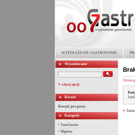
wyposażenie gastronomii
WYPOSAŻENIE GASTRONOMII
PR
Wyszukiwanie
Bra
Strona 
więcej opcji
Poda
Koszyk
Jeże
Koszyk jest pusty
Zainte
Kategorie
YatoGastro
Higiena