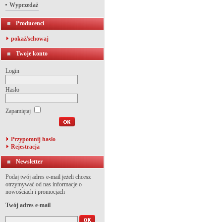
Wyprzedaż
Producenci
pokaż/schowaj
Twoje konto
Login
Hasło
Zapamiętaj
Przypomnij hasło
Rejestracja
Newsletter
Podaj twój adres e-mail jeżeli chcesz
otrzymywać od nas informacje o
nowościach i promocjach
Twój adres e-mail