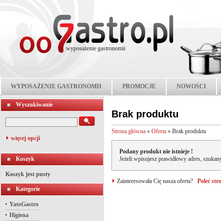
wyposażenie gastronomii
WYPOSAŻENIE GASTRONOMII
PROMOCJE
NOWOŚCI
Wyszukiwanie
Brak produktu
Strona główna
»
Oferta
»
Brak produktu
więcej opcji
Podany produkt nie istnieje !
Koszyk
Jeżeli wpisujesz prawidłowy adres, szukany
Koszyk jest pusty
Zainteresowała Cię nasza oferta?
Poleć st
Kategorie
YatoGastro
Higiena