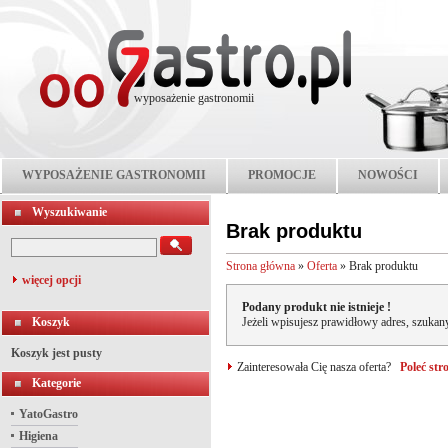
wyposażenie gastronomii
WYPOSAŻENIE GASTRONOMII
PROMOCJE
NOWOŚCI
Wyszukiwanie
Brak produktu
Strona główna
»
Oferta
»
Brak produktu
więcej opcji
Podany produkt nie istnieje !
Koszyk
Jeżeli wpisujesz prawidłowy adres, szukany
Koszyk jest pusty
Zainteresowała Cię nasza oferta?
Poleć st
Kategorie
YatoGastro
Higiena