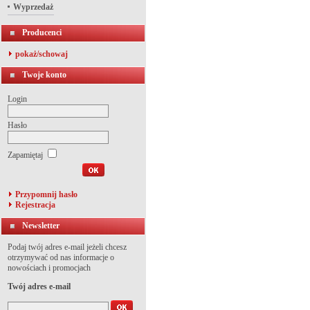
Wyprzedaż
Producenci
pokaż/schowaj
Twoje konto
Login
Hasło
Zapamiętaj
Przypomnij hasło
Rejestracja
Newsletter
Podaj twój adres e-mail jeżeli chcesz
otrzymywać od nas informacje o
nowościach i promocjach
Twój adres e-mail