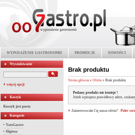
wyposażenie gastronomii
WYPOSAŻENIE GASTRONOMII
PROMOCJE
NOWOŚCI
Wyszukiwanie
Brak produktu
Strona główna
»
Oferta
»
Brak produktu
więcej opcji
Podany produkt nie istnieje !
Koszyk
Jeżeli wpisujesz prawidłowy adres, szukany
Koszyk jest pusty
Zainteresowała Cię nasza oferta?
Poleć st
Kategorie
YatoGastro
Higiena