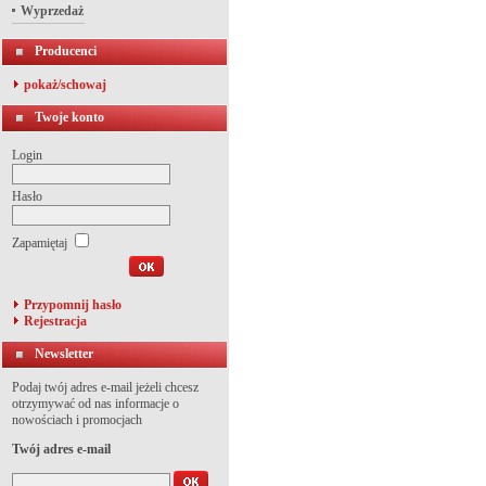
Wyprzedaż
Producenci
pokaż/schowaj
Twoje konto
Login
Hasło
Zapamiętaj
Przypomnij hasło
Rejestracja
Newsletter
Podaj twój adres e-mail jeżeli chcesz
otrzymywać od nas informacje o
nowościach i promocjach
Twój adres e-mail