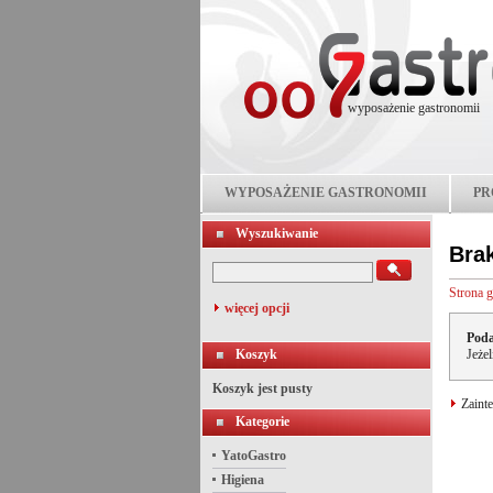
wyposażenie gastronomii
WYPOSAŻENIE GASTRONOMII
PR
Wyszukiwanie
Bra
Strona 
więcej opcji
Poda
Koszyk
Jeże
Koszyk jest pusty
Zainte
Kategorie
YatoGastro
Higiena