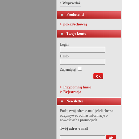
Wyprzedaż
Producenci
pokaż/schowaj
Twoje konto
Login
Hasło
Zapamiętaj
Przypomnij hasło
Rejestracja
Newsletter
Podaj twój adres e-mail jeżeli chcesz
otrzymywać od nas informacje o
nowościach i promocjach
Twój adres e-mail