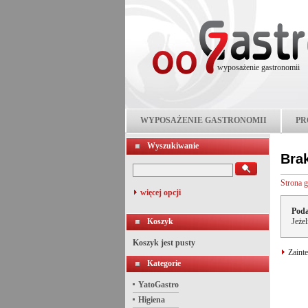
wyposażenie gastronomii
WYPOSAŻENIE GASTRONOMII
PR
Wyszukiwanie
Bra
Strona 
więcej opcji
Poda
Koszyk
Jeże
Koszyk jest pusty
Zainte
Kategorie
YatoGastro
Higiena