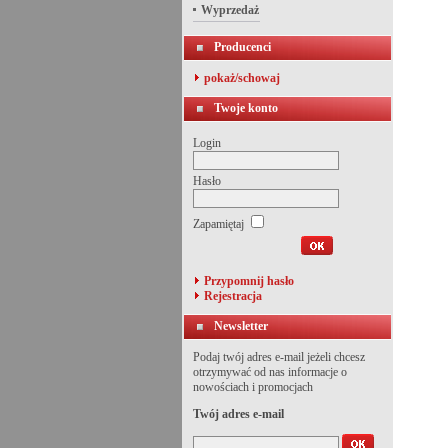
Wyprzedaż
Producenci
pokaż/schowaj
Twoje konto
Login
Hasło
Zapamiętaj
Przypomnij hasło
Rejestracja
Newsletter
Podaj twój adres e-mail jeżeli chcesz
otrzymywać od nas informacje o
nowościach i promocjach
Twój adres e-mail