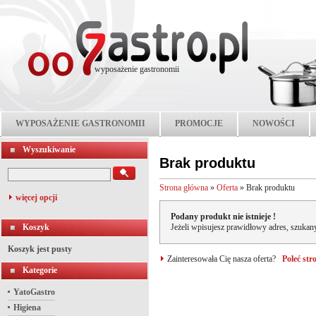
wyposażenie gastronomii
WYPOSAŻENIE GASTRONOMII
PROMOCJE
NOWOŚCI
Wyszukiwanie
Brak produktu
Strona główna
»
Oferta
»
Brak produktu
więcej opcji
Podany produkt nie istnieje !
Koszyk
Jeżeli wpisujesz prawidłowy adres, szukany
Koszyk jest pusty
Zainteresowała Cię nasza oferta?
Poleć st
Kategorie
YatoGastro
Higiena