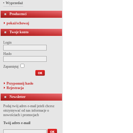
Wyprzedaż
Producenci
pokaż/schowaj
Twoje konto
Login
Hasło
Zapamiętaj
Przypomnij hasło
Rejestracja
Newsletter
Podaj twój adres e-mail jeżeli chcesz
otrzymywać od nas informacje o
nowościach i promocjach
Twój adres e-mail