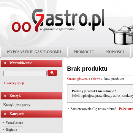
wyposażenie gastronomii
WYPOSAŻENIE GASTRONOMII
PROMOCJE
NOWOŚCI
Wyszukiwanie
Brak produktu
Strona główna
»
Oferta
»
Brak produktu
więcej opcji
Podany produkt nie istnieje !
Koszyk
Jeżeli wpisujesz prawidłowy adres, szukany
Koszyk jest pusty
Zainteresowała Cię nasza oferta?
Poleć st
Kategorie
YatoGastro
Higiena