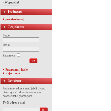
Wyprzedaż
Producenci
pokaż/schowaj
Twoje konto
Login
Hasło
Zapamiętaj
Przypomnij hasło
Rejestracja
Newsletter
Podaj twój adres e-mail jeżeli chcesz
otrzymywać od nas informacje o
nowościach i promocjach
Twój adres e-mail