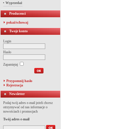
Wyprzedaż
Producenci
pokaż/schowaj
Twoje konto
Login
Hasło
Zapamiętaj
Przypomnij hasło
Rejestracja
Newsletter
Podaj twój adres e-mail jeżeli chcesz
otrzymywać od nas informacje o
nowościach i promocjach
Twój adres e-mail