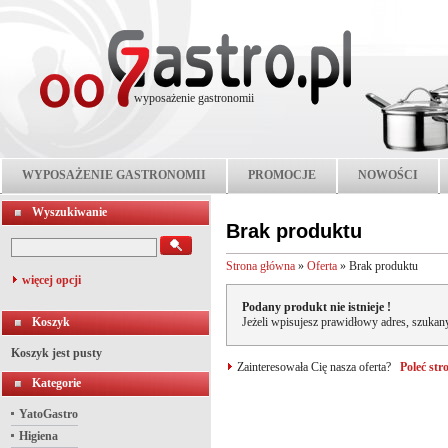
wyposażenie gastronomii
WYPOSAŻENIE GASTRONOMII
PROMOCJE
NOWOŚCI
Wyszukiwanie
Brak produktu
Strona główna
»
Oferta
»
Brak produktu
więcej opcji
Podany produkt nie istnieje !
Koszyk
Jeżeli wpisujesz prawidłowy adres, szukany
Koszyk jest pusty
Zainteresowała Cię nasza oferta?
Poleć st
Kategorie
YatoGastro
Higiena