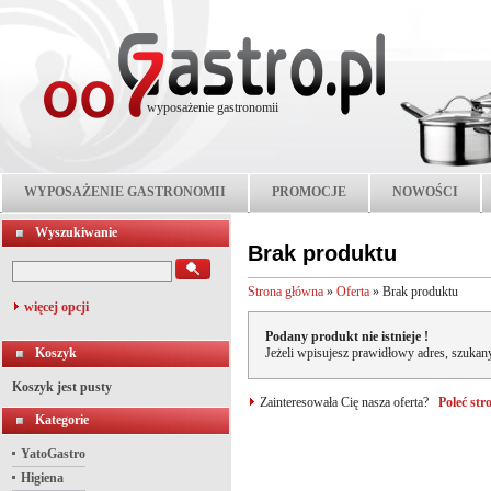
wyposażenie gastronomii
WYPOSAŻENIE GASTRONOMII
PROMOCJE
NOWOŚCI
Wyszukiwanie
Brak produktu
Strona główna
»
Oferta
»
Brak produktu
więcej opcji
Podany produkt nie istnieje !
Koszyk
Jeżeli wpisujesz prawidłowy adres, szukany
Koszyk jest pusty
Zainteresowała Cię nasza oferta?
Poleć st
Kategorie
YatoGastro
Higiena