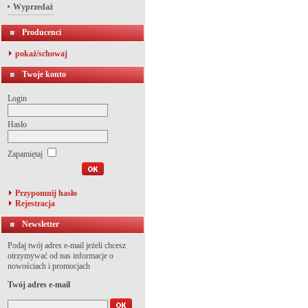
Wyprzedaż
Producenci
pokaż/schowaj
Twoje konto
Login
Hasło
Zapamiętaj
Przypomnij hasło
Rejestracja
Newsletter
Podaj twój adres e-mail jeżeli chcesz
otrzymywać od nas informacje o
nowościach i promocjach
Twój adres e-mail