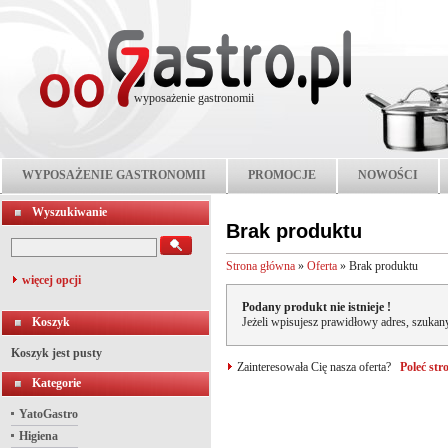
wyposażenie gastronomii
WYPOSAŻENIE GASTRONOMII
PROMOCJE
NOWOŚCI
Wyszukiwanie
Brak produktu
Strona główna
»
Oferta
»
Brak produktu
więcej opcji
Podany produkt nie istnieje !
Koszyk
Jeżeli wpisujesz prawidłowy adres, szukany
Koszyk jest pusty
Zainteresowała Cię nasza oferta?
Poleć st
Kategorie
YatoGastro
Higiena