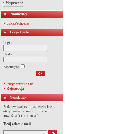
Wyprzedaż
Producenci
pokaż/schowaj
Twoje konto
Login
Hasło
Zapamiętaj
Przypomnij hasło
Rejestracja
Newsletter
Podaj twój adres e-mail jeżeli chcesz
otrzymywać od nas informacje o
nowościach i promocjach
Twój adres e-mail