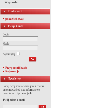
Wyprzedaż
Producenci
pokaż/schowaj
Twoje konto
Login
Hasło
Zapamiętaj
Przypomnij hasło
Rejestracja
Newsletter
Podaj twój adres e-mail jeżeli chcesz
otrzymywać od nas informacje o
nowościach i promocjach
Twój adres e-mail