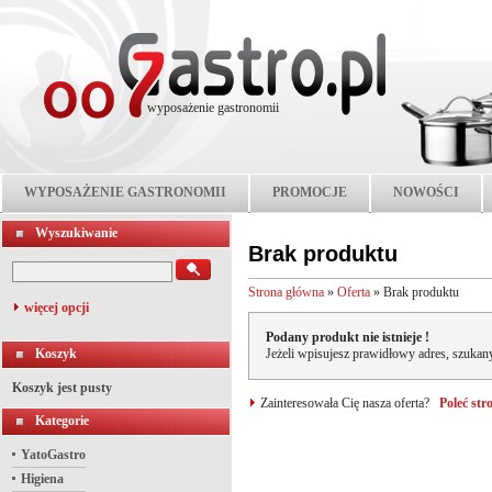
wyposażenie gastronomii
WYPOSAŻENIE GASTRONOMII
PROMOCJE
NOWOŚCI
Wyszukiwanie
Brak produktu
Strona główna
»
Oferta
»
Brak produktu
więcej opcji
Podany produkt nie istnieje !
Koszyk
Jeżeli wpisujesz prawidłowy adres, szukany
Koszyk jest pusty
Zainteresowała Cię nasza oferta?
Poleć st
Kategorie
YatoGastro
Higiena