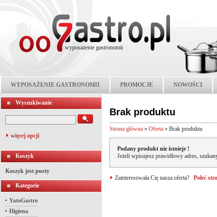
wyposażenie gastronomii
WYPOSAŻENIE GASTRONOMII
PROMOCJE
NOWOŚCI
Wyszukiwanie
Brak produktu
Strona główna
»
Oferta
»
Brak produktu
więcej opcji
Podany produkt nie istnieje !
Koszyk
Jeżeli wpisujesz prawidłowy adres, szukany
Koszyk jest pusty
Zainteresowała Cię nasza oferta?
Poleć st
Kategorie
YatoGastro
Higiena