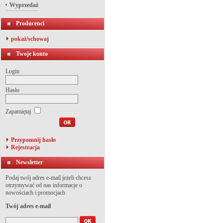
Wyprzedaż
Producenci
pokaż/schowaj
Twoje konto
Login
Hasło
Zapamiętaj
Przypomnij hasło
Rejestracja
Newsletter
Podaj twój adres e-mail jeżeli chcesz
otrzymywać od nas informacje o
nowościach i promocjach
Twój adres e-mail