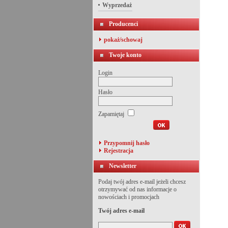
Wyprzedaż
Producenci
pokaż/schowaj
Twoje konto
Login
Hasło
Zapamiętaj
Przypomnij hasło
Rejestracja
Newsletter
Podaj twój adres e-mail jeżeli chcesz
otrzymywać od nas informacje o
nowościach i promocjach
Twój adres e-mail