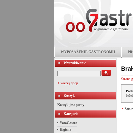
wyposażenie gastronomii
WYPOSAŻENIE GASTRONOMII
PR
Wyszukiwanie
Bra
Strona 
więcej opcji
Poda
Koszyk
Jeże
Koszyk jest pusty
Zainte
Kategorie
YatoGastro
Higiena