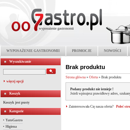
wyposażenie gastronomii
WYPOSAŻENIE GASTRONOMII
PROMOCJE
NOWOŚCI
Wyszukiwanie
Brak produktu
Strona główna
»
Oferta
»
Brak produktu
więcej opcji
Podany produkt nie istnieje !
Koszyk
Jeżeli wpisujesz prawidłowy adres, szukany
Koszyk jest pusty
Zainteresowała Cię nasza oferta?
Poleć st
Kategorie
YatoGastro
Higiena