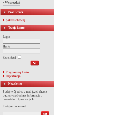
Wyprzedaż
Producenci
pokaż/schowaj
Twoje konto
Login
Hasło
Zapamiętaj
Przypomnij hasło
Rejestracja
Newsletter
Podaj twój adres e-mail jeżeli chcesz
otrzymywać od nas informacje o
nowościach i promocjach
Twój adres e-mail