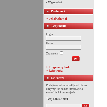
Wyprzedaż
Producenci
pokaż/schowaj
Twoje konto
Login
Hasło
Zapamiętaj
Przypomnij hasło
Rejestracja
Newsletter
Podaj twój adres e-mail jeżeli chcesz
otrzymywać od nas informacje o
nowościach i promocjach
Twój adres e-mail