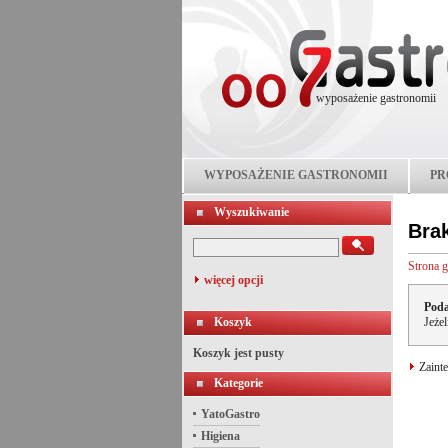
wyposażenie gastronomii
WYPOSAŻENIE GASTRONOMII
PR
Wyszukiwanie
Bra
Strona 
więcej opcji
Poda
Koszyk
Jeże
Koszyk jest pusty
Zainte
Kategorie
YatoGastro
Higiena