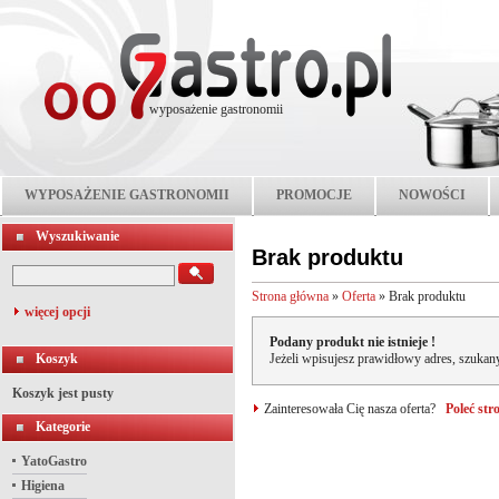
wyposażenie gastronomii
WYPOSAŻENIE GASTRONOMII
PROMOCJE
NOWOŚCI
Wyszukiwanie
Brak produktu
Strona główna
»
Oferta
»
Brak produktu
więcej opcji
Podany produkt nie istnieje !
Koszyk
Jeżeli wpisujesz prawidłowy adres, szukany
Koszyk jest pusty
Zainteresowała Cię nasza oferta?
Poleć st
Kategorie
YatoGastro
Higiena