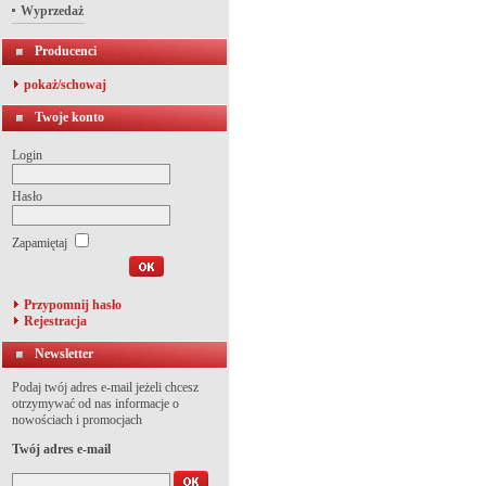
Wyprzedaż
Producenci
pokaż/schowaj
Twoje konto
Login
Hasło
Zapamiętaj
Przypomnij hasło
Rejestracja
Newsletter
Podaj twój adres e-mail jeżeli chcesz
otrzymywać od nas informacje o
nowościach i promocjach
Twój adres e-mail