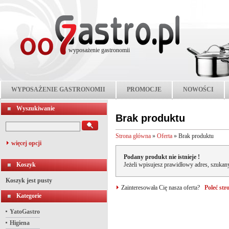
wyposażenie gastronomii
WYPOSAŻENIE GASTRONOMII
PROMOCJE
NOWOŚCI
Wyszukiwanie
Brak produktu
Strona główna
»
Oferta
»
Brak produktu
więcej opcji
Podany produkt nie istnieje !
Koszyk
Jeżeli wpisujesz prawidłowy adres, szukany
Koszyk jest pusty
Zainteresowała Cię nasza oferta?
Poleć st
Kategorie
YatoGastro
Higiena