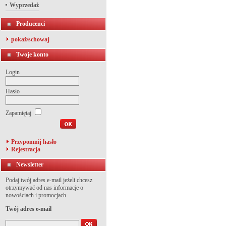
Wyprzedaż
Producenci
pokaż/schowaj
Twoje konto
Login
Hasło
Zapamiętaj
Przypomnij hasło
Rejestracja
Newsletter
Podaj twój adres e-mail jeżeli chcesz
otrzymywać od nas informacje o
nowościach i promocjach
Twój adres e-mail