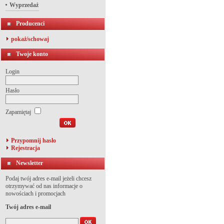
Wyprzedaż
Producenci
pokaż/schowaj
Twoje konto
Login
Hasło
Zapamiętaj
Przypomnij hasło
Rejestracja
Newsletter
Podaj twój adres e-mail jeżeli chcesz
otrzymywać od nas informacje o
nowościach i promocjach
Twój adres e-mail