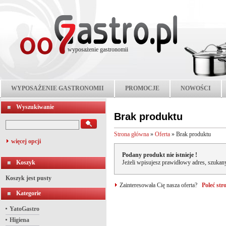
wyposażenie gastronomii
WYPOSAŻENIE GASTRONOMII
PROMOCJE
NOWOŚCI
Wyszukiwanie
Brak produktu
Strona główna
»
Oferta
»
Brak produktu
więcej opcji
Podany produkt nie istnieje !
Koszyk
Jeżeli wpisujesz prawidłowy adres, szukany
Koszyk jest pusty
Zainteresowała Cię nasza oferta?
Poleć st
Kategorie
YatoGastro
Higiena