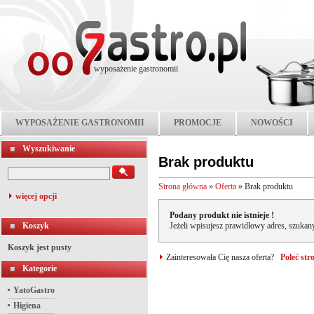
wyposażenie gastronomii
WYPOSAŻENIE GASTRONOMII
PROMOCJE
NOWOŚCI
Wyszukiwanie
Brak produktu
Strona główna
»
Oferta
»
Brak produktu
więcej opcji
Podany produkt nie istnieje !
Koszyk
Jeżeli wpisujesz prawidłowy adres, szukany
Koszyk jest pusty
Zainteresowała Cię nasza oferta?
Poleć st
Kategorie
YatoGastro
Higiena