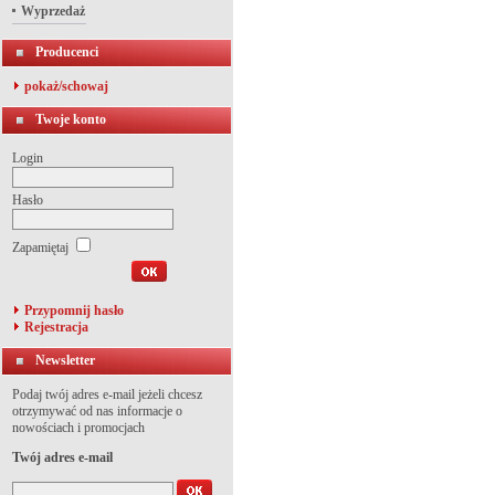
Wyprzedaż
Producenci
pokaż/schowaj
Twoje konto
Login
Hasło
Zapamiętaj
Przypomnij hasło
Rejestracja
Newsletter
Podaj twój adres e-mail jeżeli chcesz
otrzymywać od nas informacje o
nowościach i promocjach
Twój adres e-mail