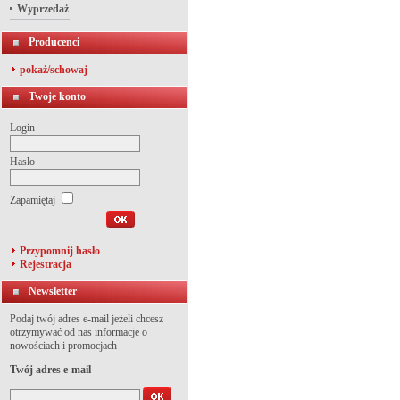
Wyprzedaż
Producenci
pokaż/schowaj
Twoje konto
Login
Hasło
Zapamiętaj
Przypomnij hasło
Rejestracja
Newsletter
Podaj twój adres e-mail jeżeli chcesz
otrzymywać od nas informacje o
nowościach i promocjach
Twój adres e-mail