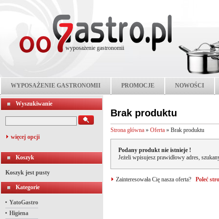
wyposażenie gastronomii
WYPOSAŻENIE GASTRONOMII
PROMOCJE
NOWOŚCI
Wyszukiwanie
Brak produktu
Strona główna
»
Oferta
»
Brak produktu
więcej opcji
Podany produkt nie istnieje !
Koszyk
Jeżeli wpisujesz prawidłowy adres, szukany
Koszyk jest pusty
Zainteresowała Cię nasza oferta?
Poleć st
Kategorie
YatoGastro
Higiena