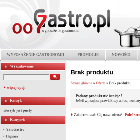
wyposażenie gastronomii
WYPOSAŻENIE GASTRONOMII
PROMOCJE
NOWOŚCI
Wyszukiwanie
Brak produktu
Strona główna
»
Oferta
»
Brak produktu
więcej opcji
Podany produkt nie istnieje !
Koszyk
Jeżeli wpisujesz prawidłowy adres, szukany
Koszyk jest pusty
Zainteresowała Cię nasza oferta?
Poleć st
Kategorie
YatoGastro
Higiena