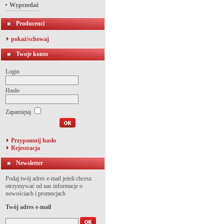
Wyprzedaż
Producenci
pokaż/schowaj
Twoje konto
Login
Hasło
Zapamiętaj
Przypomnij hasło
Rejestracja
Newsletter
Podaj twój adres e-mail jeżeli chcesz
otrzymywać od nas informacje o
nowościach i promocjach
Twój adres e-mail