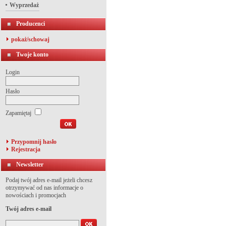
Wyprzedaż
Producenci
pokaż/schowaj
Twoje konto
Login
Hasło
Zapamiętaj
Przypomnij hasło
Rejestracja
Newsletter
Podaj twój adres e-mail jeżeli chcesz
otrzymywać od nas informacje o
nowościach i promocjach
Twój adres e-mail