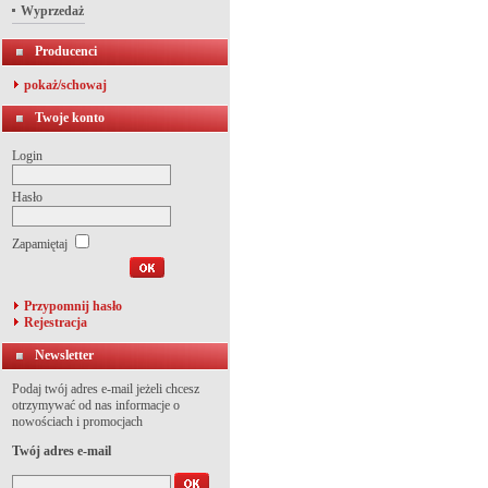
Wyprzedaż
Producenci
pokaż/schowaj
Twoje konto
Login
Hasło
Zapamiętaj
Przypomnij hasło
Rejestracja
Newsletter
Podaj twój adres e-mail jeżeli chcesz
otrzymywać od nas informacje o
nowościach i promocjach
Twój adres e-mail