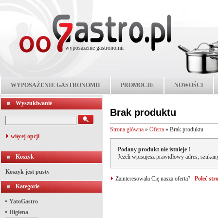
wyposażenie gastronomii
WYPOSAŻENIE GASTRONOMII
PROMOCJE
NOWOŚCI
Wyszukiwanie
Brak produktu
Strona główna
»
Oferta
»
Brak produktu
więcej opcji
Podany produkt nie istnieje !
Koszyk
Jeżeli wpisujesz prawidłowy adres, szukany
Koszyk jest pusty
Zainteresowała Cię nasza oferta?
Poleć st
Kategorie
YatoGastro
Higiena