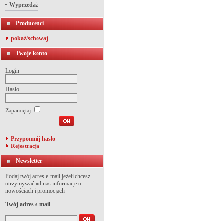
Wyprzedaż
Producenci
pokaż/schowaj
Twoje konto
Login
Hasło
Zapamiętaj
Przypomnij hasło
Rejestracja
Newsletter
Podaj twój adres e-mail jeżeli chcesz
otrzymywać od nas informacje o
nowościach i promocjach
Twój adres e-mail