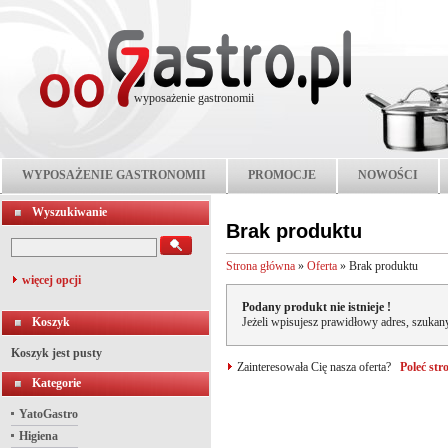
wyposażenie gastronomii
WYPOSAŻENIE GASTRONOMII
PROMOCJE
NOWOŚCI
Wyszukiwanie
Brak produktu
Strona główna
»
Oferta
»
Brak produktu
więcej opcji
Podany produkt nie istnieje !
Koszyk
Jeżeli wpisujesz prawidłowy adres, szukany
Koszyk jest pusty
Zainteresowała Cię nasza oferta?
Poleć st
Kategorie
YatoGastro
Higiena