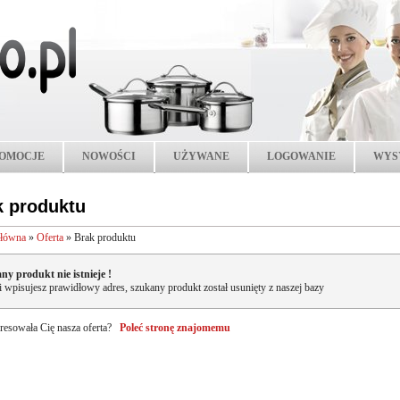
OMOCJE
NOWOŚCI
UŻYWANE
LOGOWANIE
WYS
k produktu
główna
»
Oferta
»
Brak produktu
ny produkt nie istnieje !
li wpisujesz prawidłowy adres, szukany produkt został usunięty z naszej bazy
resowała Cię nasza oferta?
Poleć stronę znajomemu