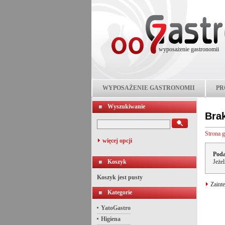
wyposażenie gastronomii
WYPOSAŻENIE GASTRONOMII
PR
Wyszukiwanie
Bra
Strona 
więcej opcji
Poda
Koszyk
Jeże
Koszyk jest pusty
Zainte
Kategorie
YatoGastro
Higiena