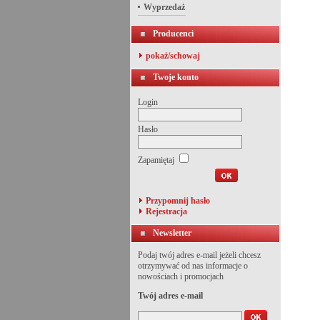
Wyprzedaż
Producenci
pokaż/schowaj
Twoje konto
Login
Hasło
Zapamiętaj
Przypomnij hasło
Rejestracja
Newsletter
Podaj twój adres e-mail jeżeli chcesz
otrzymywać od nas informacje o
nowościach i promocjach
Twój adres e-mail