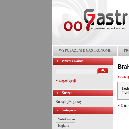
wyposażenie gastronomii
WYPOSAŻENIE GASTRONOMII
PR
Wyszukiwanie
Bra
Strona 
więcej opcji
Poda
Koszyk
Jeże
Koszyk jest pusty
Zainte
Kategorie
YatoGastro
Higiena