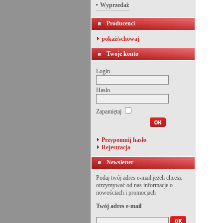
Wyprzedaż
Producenci
pokaż/schowaj
Twoje konto
Login
Hasło
Zapamiętaj
Przypomnij hasło
Rejestracja
Newsletter
Podaj twój adres e-mail jeżeli chcesz
otrzymywać od nas informacje o
nowościach i promocjach
Twój adres e-mail