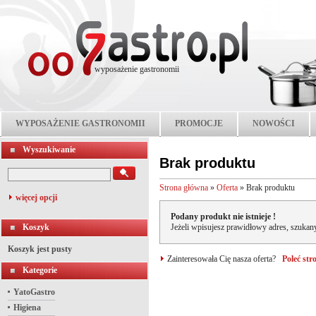
wyposażenie gastronomii
WYPOSAŻENIE GASTRONOMII
PROMOCJE
NOWOŚCI
Wyszukiwanie
Brak produktu
Strona główna
»
Oferta
»
Brak produktu
więcej opcji
Podany produkt nie istnieje !
Koszyk
Jeżeli wpisujesz prawidłowy adres, szukany
Koszyk jest pusty
Zainteresowała Cię nasza oferta?
Poleć st
Kategorie
YatoGastro
Higiena