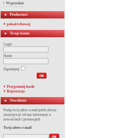
Wyprzedaż
Producenci
pokaż/schowaj
Twoje konto
Login
Hasło
Zapamiętaj
Przypomnij hasło
Rejestracja
Newsletter
Podaj twój adres e-mail jeżeli chcesz
otrzymywać od nas informacje o
nowościach i promocjach
Twój adres e-mail