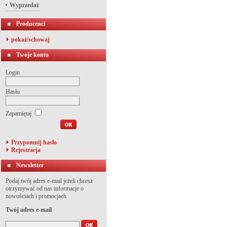
Wyprzedaż
Producenci
pokaż/schowaj
Twoje konto
Login
Hasło
Zapamiętaj
Przypomnij hasło
Rejestracja
Newsletter
Podaj twój adres e-mail jeżeli chcesz
otrzymywać od nas informacje o
nowościach i promocjach
Twój adres e-mail