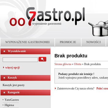
wyposażenie gastronomii
WYPOSAŻENIE GASTRONOMII
PROMOCJE
NOWOŚCI
Wyszukiwanie
Brak produktu
Strona główna
»
Oferta
»
Brak produktu
więcej opcji
Podany produkt nie istnieje !
Koszyk
Jeżeli wpisujesz prawidłowy adres, szukany
Koszyk jest pusty
Zainteresowała Cię nasza oferta?
Poleć st
Kategorie
YatoGastro
Higiena