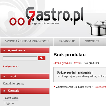
wyposażenie gastronomii
WYPOSAŻENIE GASTRONOMII
PROMOCJE
NOWOŚCI
Wyszukiwanie
Brak produktu
Strona główna
»
Oferta
»
Brak produktu
więcej opcji
Podany produkt nie istnieje !
Koszyk
Jeżeli wpisujesz prawidłowy adres, szukany
Koszyk jest pusty
Zainteresowała Cię nasza oferta?
Poleć st
Kategorie
YatoGastro
Higiena