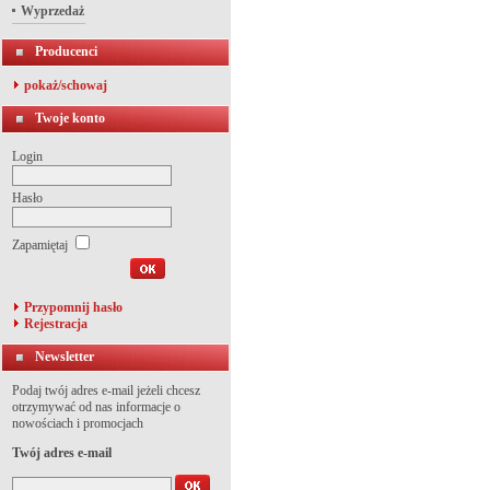
Wyprzedaż
Producenci
pokaż/schowaj
Twoje konto
Login
Hasło
Zapamiętaj
Przypomnij hasło
Rejestracja
Newsletter
Podaj twój adres e-mail jeżeli chcesz
otrzymywać od nas informacje o
nowościach i promocjach
Twój adres e-mail