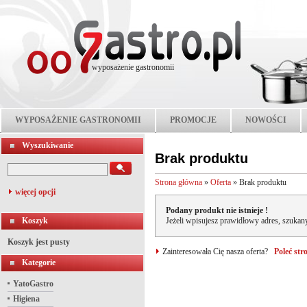
wyposażenie gastronomii
WYPOSAŻENIE GASTRONOMII
PROMOCJE
NOWOŚCI
Wyszukiwanie
Brak produktu
Strona główna
»
Oferta
»
Brak produktu
więcej opcji
Podany produkt nie istnieje !
Koszyk
Jeżeli wpisujesz prawidłowy adres, szukany
Koszyk jest pusty
Zainteresowała Cię nasza oferta?
Poleć st
Kategorie
YatoGastro
Higiena