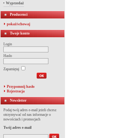
Wyprzedaż
Producenci
pokaż/schowaj
Twoje konto
Login
Hasło
Zapamiętaj
Przypomnij hasło
Rejestracja
Newsletter
Podaj twój adres e-mail jeżeli chcesz
otrzymywać od nas informacje o
nowościach i promocjach
Twój adres e-mail