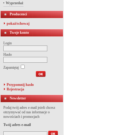
Wyprzedaż
Producenci
pokaż/schowaj
Twoje konto
Login
Hasło
Zapamiętaj
Przypomnij hasło
Rejestracja
Newsletter
Podaj twój adres e-mail jeżeli chcesz
otrzymywać od nas informacje o
nowościach i promocjach
Twój adres e-mail