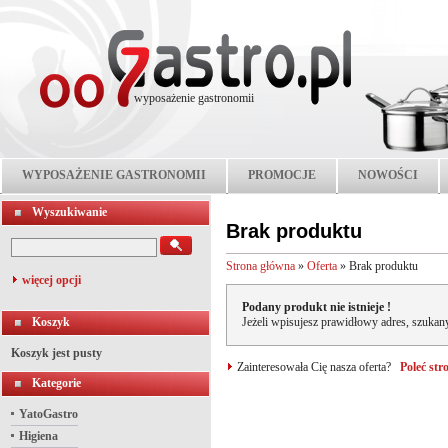
wyposażenie gastronomii
WYPOSAŻENIE GASTRONOMII
PROMOCJE
NOWOŚCI
Wyszukiwanie
Brak produktu
Strona główna
»
Oferta
»
Brak produktu
więcej opcji
Podany produkt nie istnieje !
Koszyk
Jeżeli wpisujesz prawidłowy adres, szukany
Koszyk jest pusty
Zainteresowała Cię nasza oferta?
Poleć st
Kategorie
YatoGastro
Higiena