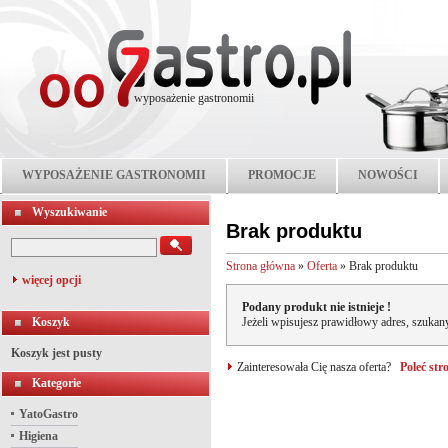
wyposażenie gastronomii
WYPOSAŻENIE GASTRONOMII
PROMOCJE
NOWOŚCI
Wyszukiwanie
Brak produktu
Strona główna
»
Oferta
»
Brak produktu
więcej opcji
Podany produkt nie istnieje !
Koszyk
Jeżeli wpisujesz prawidłowy adres, szukany
Koszyk jest pusty
Zainteresowała Cię nasza oferta?
Poleć st
Kategorie
YatoGastro
Higiena