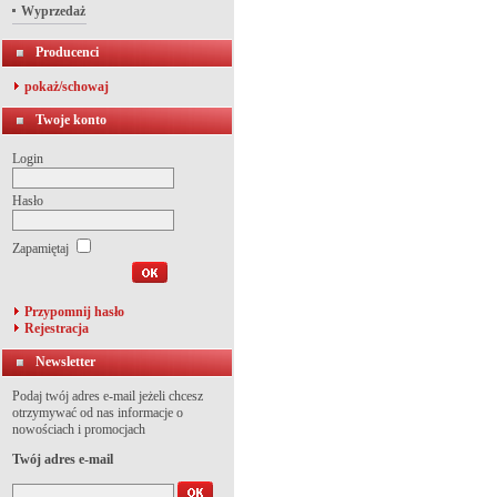
Wyprzedaż
Producenci
pokaż/schowaj
Twoje konto
Login
Hasło
Zapamiętaj
Przypomnij hasło
Rejestracja
Newsletter
Podaj twój adres e-mail jeżeli chcesz
otrzymywać od nas informacje o
nowościach i promocjach
Twój adres e-mail