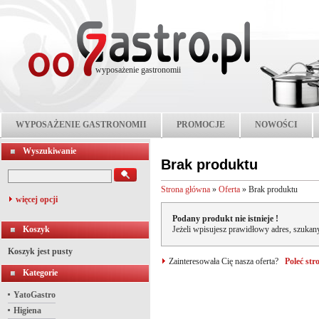
wyposażenie gastronomii
WYPOSAŻENIE GASTRONOMII
PROMOCJE
NOWOŚCI
Wyszukiwanie
Brak produktu
Strona główna
»
Oferta
»
Brak produktu
więcej opcji
Podany produkt nie istnieje !
Koszyk
Jeżeli wpisujesz prawidłowy adres, szukany
Koszyk jest pusty
Zainteresowała Cię nasza oferta?
Poleć st
Kategorie
YatoGastro
Higiena