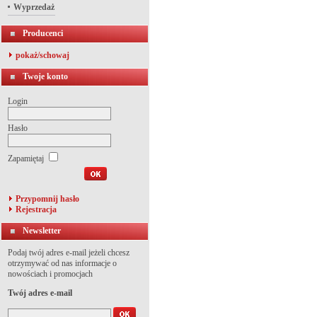
Wyprzedaż
Producenci
pokaż/schowaj
Twoje konto
Login
Hasło
Zapamiętaj
Przypomnij hasło
Rejestracja
Newsletter
Podaj twój adres e-mail jeżeli chcesz
otrzymywać od nas informacje o
nowościach i promocjach
Twój adres e-mail