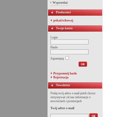
Wyprzedaż
Producenci
pokaż/schowaj
Twoje konto
Login
Hasło
Zapamiętaj
Przypomnij hasło
Rejestracja
Newsletter
Podaj twój adres e-mail jeżeli chcesz
otrzymywać od nas informacje o
nowościach i promocjach
Twój adres e-mail