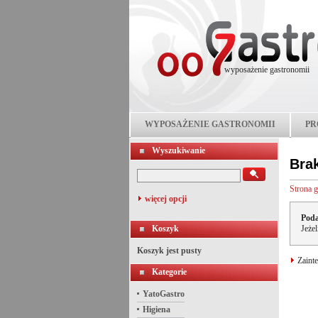
wyposażenie gastronomii
WYPOSAŻENIE GASTRONOMII
PR
Wyszukiwanie
Bra
Strona 
więcej opcji
Poda
Koszyk
Jeże
Koszyk jest pusty
Zainte
Kategorie
YatoGastro
Higiena