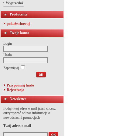
Wyprzedaż
Producenci
pokaż/schowaj
Twoje konto
Login
Hasło
Zapamiętaj
Przypomnij hasło
Rejestracja
Newsletter
Podaj twój adres e-mail jeżeli chcesz
otrzymywać od nas informacje o
nowościach i promocjach
Twój adres e-mail