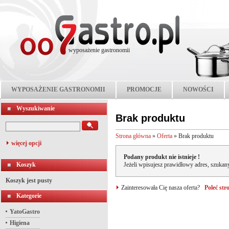
wyposażenie gastronomii
WYPOSAŻENIE GASTRONOMII
PROMOCJE
NOWOŚCI
Wyszukiwanie
Brak produktu
Strona główna
»
Oferta
»
Brak produktu
więcej opcji
Podany produkt nie istnieje !
Koszyk
Jeżeli wpisujesz prawidłowy adres, szukany
Koszyk jest pusty
Zainteresowała Cię nasza oferta?
Poleć st
Kategorie
YatoGastro
Higiena