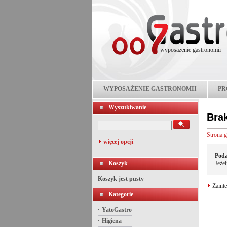
wyposażenie gastronomii
WYPOSAŻENIE GASTRONOMII
PR
Wyszukiwanie
Bra
Strona 
więcej opcji
Poda
Koszyk
Jeże
Koszyk jest pusty
Zainte
Kategorie
YatoGastro
Higiena