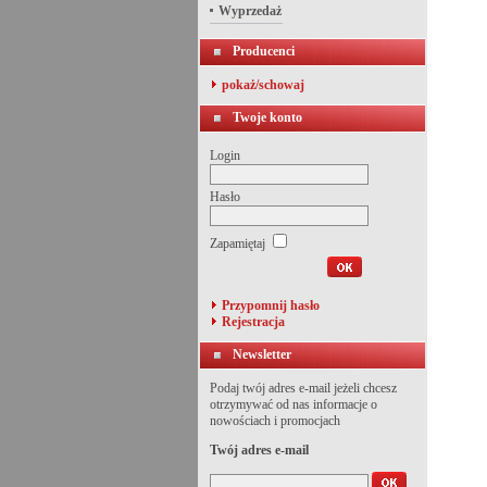
Wyprzedaż
Producenci
pokaż/schowaj
Twoje konto
Login
Hasło
Zapamiętaj
Przypomnij hasło
Rejestracja
Newsletter
Podaj twój adres e-mail jeżeli chcesz
otrzymywać od nas informacje o
nowościach i promocjach
Twój adres e-mail