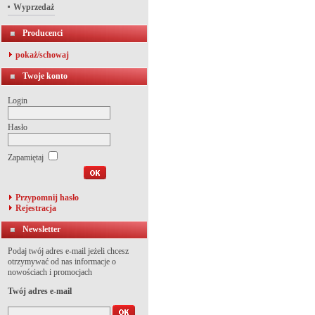
Wyprzedaż
Producenci
pokaż/schowaj
Twoje konto
Login
Hasło
Zapamiętaj
Przypomnij hasło
Rejestracja
Newsletter
Podaj twój adres e-mail jeżeli chcesz
otrzymywać od nas informacje o
nowościach i promocjach
Twój adres e-mail